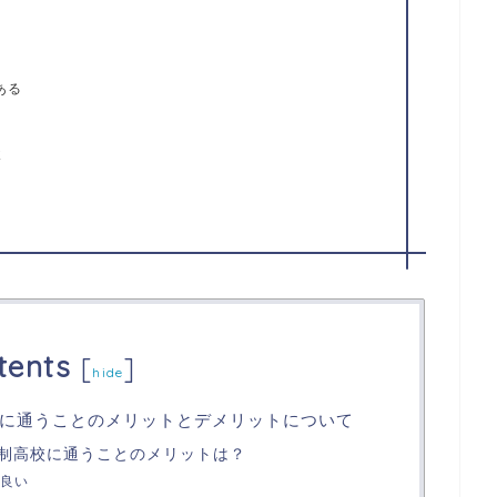
ある
談
tents
[
]
hide
に通うことのメリットとデメリットについて
制高校に通うことのメリットは？
良い